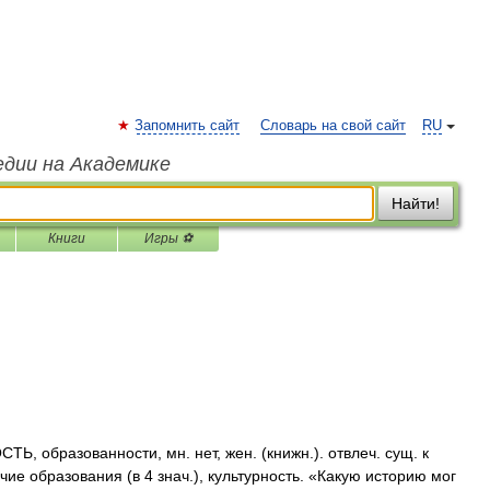
Запомнить сайт
Словарь на свой сайт
RU
едии на Академике
Найти!
Книги
Игры ⚽
 образованности, мн. нет, жен. (книжн.). отвлеч. сущ. к
чие образования (в 4 знач.), культурность. «Какую историю мог