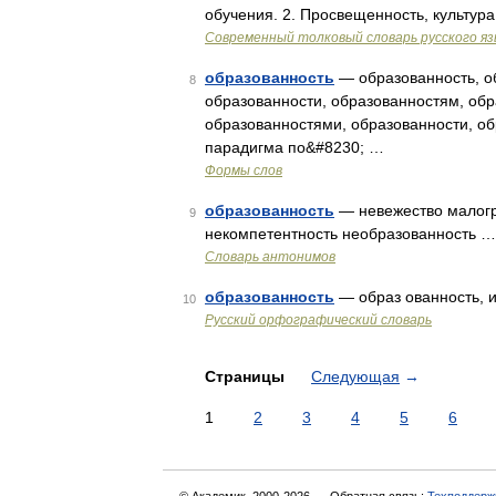
обучения. 2. Просвещенность, культур
Современный толковый словарь русского я
образованность
— образованность, об
8
образованности, образованностям, обр
образованностями, образованности, об
парадигма по&#8230; …
Формы слов
образованность
— невежество малогр
9
некомпетентность необразованность …
Словарь антонимов
образованность
— образ ованность, 
10
Русский орфографический словарь
Страницы
Следующая
→
1
2
3
4
5
6