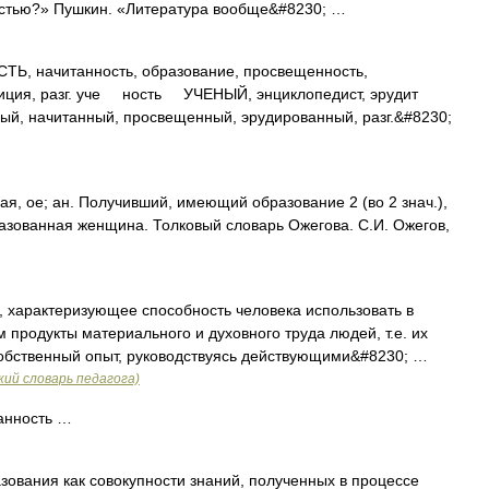
остью?» Пушкин. «Литература вообще&#8230; …
начитанность, образование, просвещенность,
диция, разг. уче ность УЧЕНЫЙ, энциклопедист, эрудит
 начитанный, просвещенный, эрудированный, разг.&#8230;
 ое; ан. Получивший, имеющий образование 2 (во 2 знач.),
зованная женщина. Толковый словарь Ожегова. С.И. Ожегов,
, характеризующее способность человека использовать в
 продукты материального и духовного труда людей, т.е. их
собственный опыт, руководствуясь действующими&#8230; …
ий словарь педагога)
анность …
зования как совокупности знаний, полученных в процессе