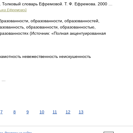
а. Толковый словарь Ефремовой. Т. Ф. Ефремова. 2000 …
зыка Ефремовой
разованности, образованности, образованностей,
азованность, образованности, образованностью,
разованностях (Источник: «Полная акцентуированная
амотность невежественность неискушенность
и …
7
8
9
10
11
12
13