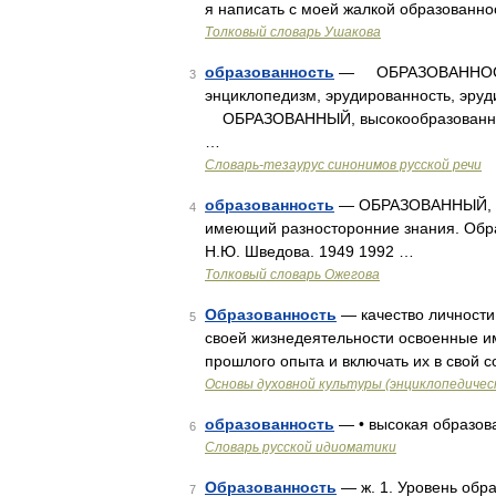
я написать с моей жалкой образованн
Толковый словарь Ушакова
образованность
— ОБРАЗОВАННОСТЬ, 
3
энциклопедизм, эрудированность, эру
ОБРАЗОВАННЫЙ, высокообразованный,
…
Словарь-тезаурус синонимов русской речи
образованность
— ОБРАЗОВАННЫЙ, ая,
4
имеющий разносторонние знания. Обра
Н.Ю. Шведова. 1949 1992 …
Толковый словарь Ожегова
Образованность
— качество личности
5
своей жизнедеятельности освоенные им
прошлого опыта и включать их в свой 
Основы духовной культуры (энциклопедическ
образованность
— • высокая образов
6
Словарь русской идиоматики
Образованность
— ж. 1. Уровень обра
7