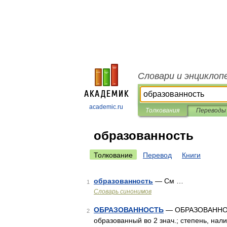
Словари и энциклоп
academic.ru
Толкования
Переводы
образованность
Толкование
Перевод
Книги
образованность
— См …
1
Словарь синонимов
ОБРАЗОВАННОСТЬ
— ОБРАЗОВАННОСТЬ,
2
образованный во 2 знач.; степень, нали